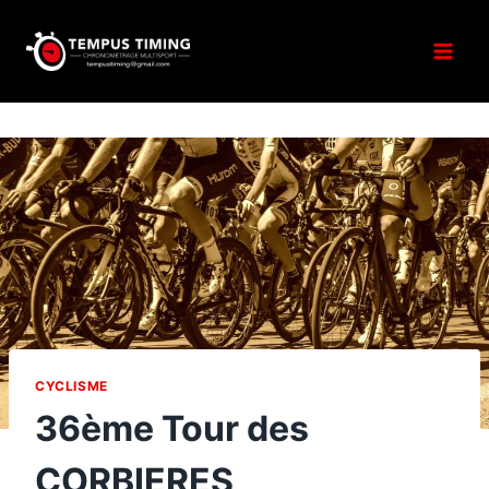
Aller
au
contenu
CYCLISME
36ème Tour des
CORBIERES