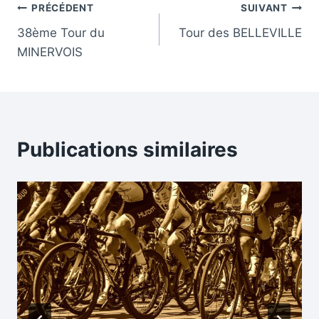
Navigation
PRÉCÉDENT
SUIVANT
38ème Tour du
Tour des BELLEVILLE
de
MINERVOIS
l’article
Publications similaires