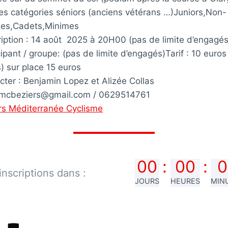
es catégories séniors (anciens vétérans …)Juniors,Non-
nes,Cadets,Minimes
cription : 14 août 2025 à 20H00 (pas de limite d’engagés
pant / groupe: (pas de limite d’engagés)Tarif : 10 euro
s) sur place 15 euros
ter : Benjamin Lopez et Alizée Collas
ebmcbeziers@gmail.com / 0629514761
rs Méditerranée Cyclisme
00
:
00
:
0
inscriptions dans :
JOURS
HEURES
MIN