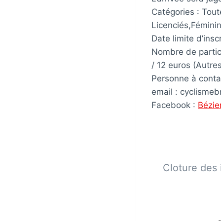
Catégories : Tout
Licenciés,Fémini
Date limite d’ins
Nombre de partici
/ 12 euros (Autre
Personne à contac
email : cyclism
Facebook :
Bézie
Cloture des 