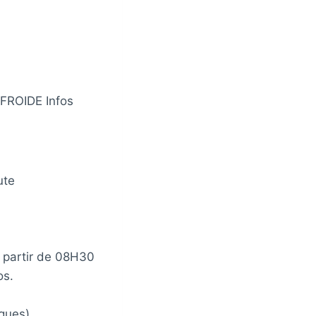
FROIDE Infos
ute
à partir de 08H30
os.
rgues)