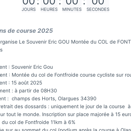
00
:
00
:
00
:
00
JOURS
HEURES
MINUTES
SECONDES
ons de course 2025
organise Le Souvenir Eric GOU Montée du COL de FONT
us
nt : Souvenir Eric Gou
nt : Montée du col de Fontfroide course cycliste sur ro
ent : 15 août 2025
ment : à partir de 08H30
ent : champs des Horts, Olargues 34390
retrait des dossards : uniquement le jour de la course 
r tout le monde. Inscription sur place majorée à 15 eur
 du col de Fontfroide 11km à 6%
gée sur au sommet du col (podium après la course à Ola