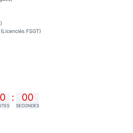
)
s (Licenciés FSGT)
0
:
00
UTES
SECONDES