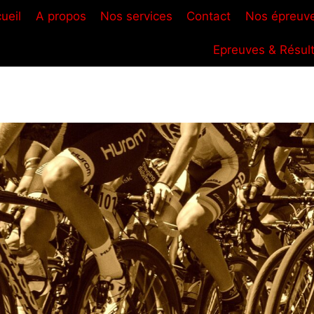
ueil
A propos
Nos services
Contact
Nos épreuv
Epreuves & Résul