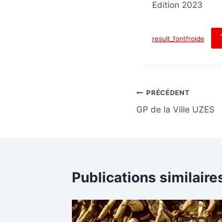
Edition 2023
result_fontfroide
Navigation
PRÉCÉDENT
GP de la Ville UZES
de
l’article
Publications similaire