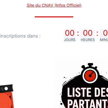
Site du CNAV (Infos Officiel)
00
:
00
:
0
inscriptions dans :
JOURS
HEURES
MIN