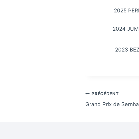
2025 PE
2024 JUM
2023 BEZ
Navigation
PRÉCÉDENT
Grand Prix de Sernh
de
l’article