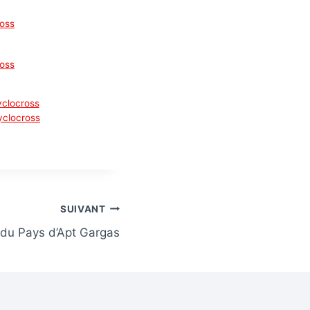
ross
ross
yclocross
yclocross
SUIVANT
 du Pays d’Apt Gargas