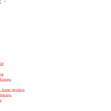
 GF
ine
Espoirs
& Super Anciens
étérans
s