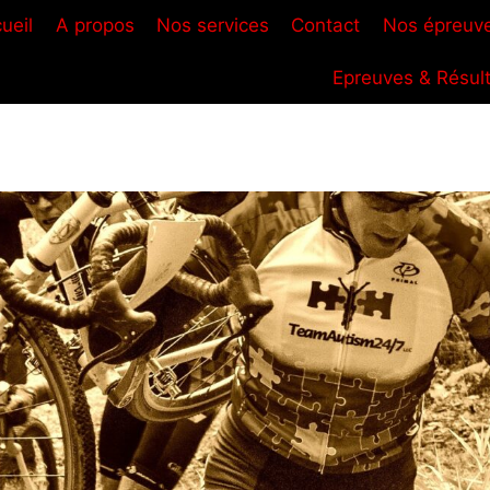
ueil
A propos
Nos services
Contact
Nos épreuv
Epreuves & Résul