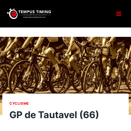
Aller
au
contenu
CYCLISME
GP de Tautavel (66)