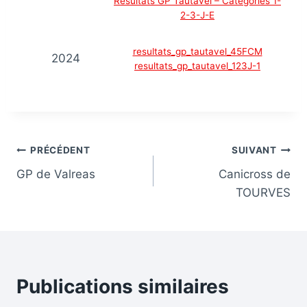
Résultats GP Tautavel – Catégories 1-
2-3-J-E
resultats_gp_tautavel_45FCM
2024
resultats_gp_tautavel_123J-1
Navigation
PRÉCÉDENT
SUIVANT
GP de Valreas
Canicross de
de
TOURVES
l’article
Publications similaires