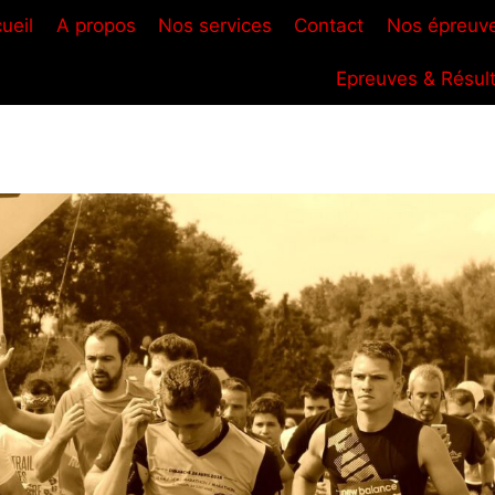
ueil
A propos
Nos services
Contact
Nos épreuv
Epreuves & Résul