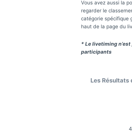
Vous avez aussi la pos
regarder le classeme
catégorie spécifique 
haut de la page du li
* Le livetiming n’es
participants
Les Résultats 
4