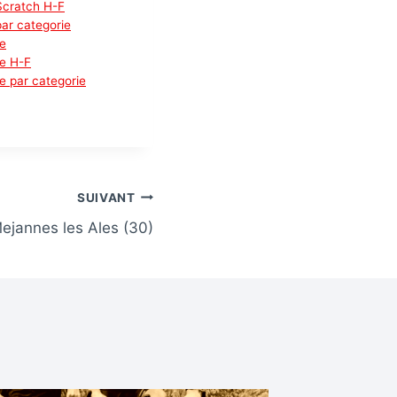
Scratch H-F
ar categorie
e
e H-F
e par categorie
SUIVANT
ejannes les Ales (30)