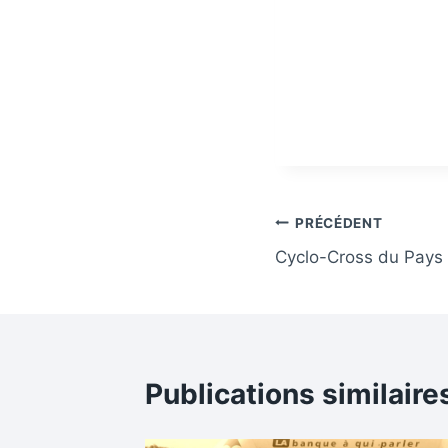
Navigation
PRÉCÉDENT
Cyclo-Cross du Pays 
de
l’article
Publications similaire