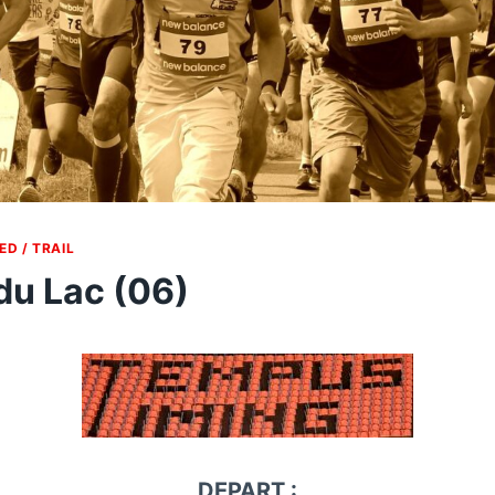
ED / TRAIL
du Lac (06)
DEPART :