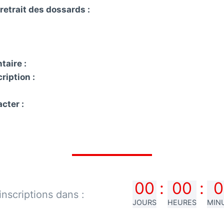
retrait des dossards :
taire :
ription :
cter :
00
:
00
:
0
inscriptions dans :
JOURS
HEURES
MIN