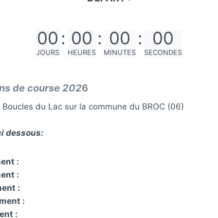
00
:
00
:
00
:
00
JOURS
HEURES
MINUTES
SECONDES
ons de course 202
6
 Boucles du Lac sur la commune du BROC (06)
ci dessous:
ent :
ent :
ent :
ment :
ent :